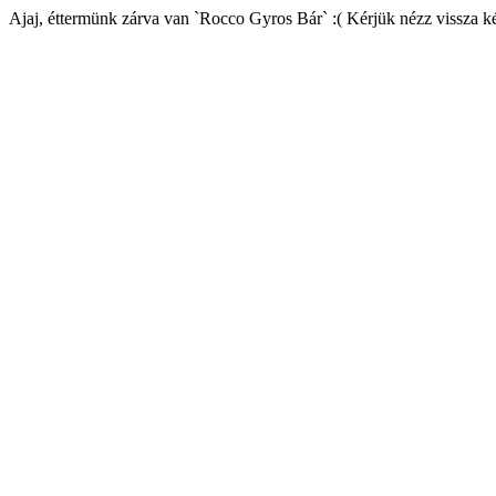
Ajaj, éttermünk zárva van `Rocco Gyros Bár` :( Kérjük nézz vissza k