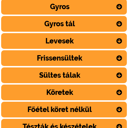
Gyros
Gyros tál
Levesek
Frissensültek
Sültes tálak
Köretek
Főétel köret nélkül
Tészták és készételek