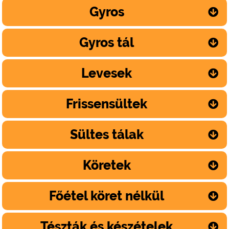
Gyros
Gyros tál
Levesek
Frissensültek
Sültes tálak
Köretek
Főétel köret nélkül
Tészták és készételek