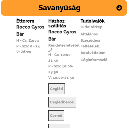
Savanyúság
Étterem
Házhoz
Tudnivalók
szállítás
Rocco Gyros
Oldaltérkép
Rocco Gyros
Bár
Általános
Bár
H - Cs: Zárva
Szerződési
Rendelésfelvétel
P - Szo: 0 - 24
Feltételek...
V: Zárva
Adatvédelem
H - Cs: 10:00-
Céginformáció
21:50
P - Szo: 10:00-
23:50
V: 10:00-21:50
Cegléd
Ceglédbercel
Csemő