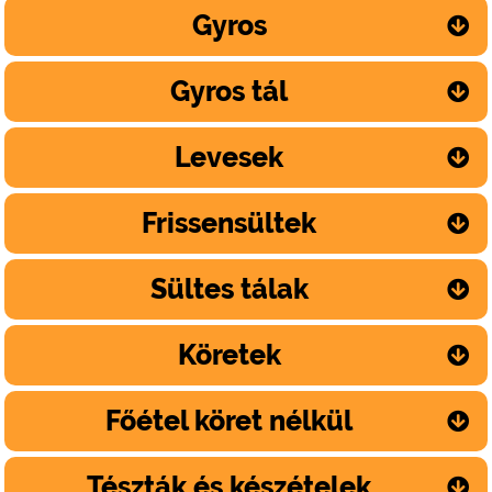
Gyros
Gyros tál
Levesek
Frissensültek
Sültes tálak
Köretek
Főétel köret nélkül
Tészták és készételek