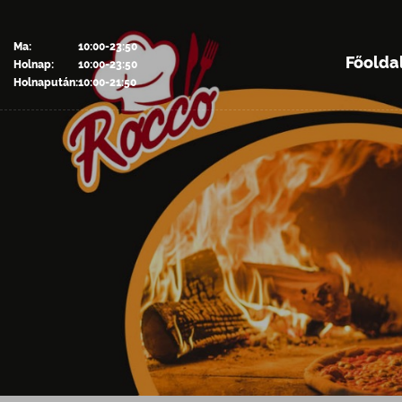
Ma:
10:00-23:50
Főolda
Holnap:
10:00-23:50
Holnapután:
10:00-21:50