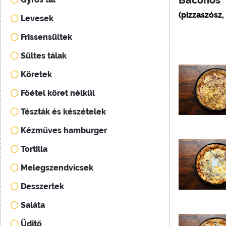
Baconos
(pizzaszósz,
Levesek
Frissensültek
Sültes tálak
Köretek
Főétel köret nélkül
Tészták és készételek
Kézműves hamburger
Tortilla
Melegszendvicsek
Desszertek
Saláta
Üditő