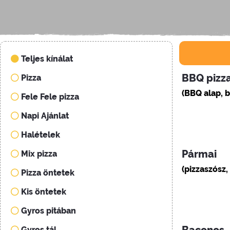
Teljes kínálat
BBQ pizz
Pizza
(BBQ alap, b
Fele Fele pizza
Napi Ajánlat
Halételek
Pármai
Mix pizza
(pizzaszósz,
Pizza öntetek
Kis öntetek
Gyros pitában
Gyros tál