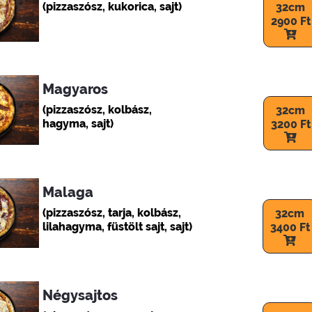
(pizzaszósz, kukorica, sajt)
32cm
2900 Ft
Magyaros
(pizzaszósz, kolbász,
32cm
hagyma, sajt)
3200 Ft
Malaga
(pizzaszósz, tarja, kolbász,
32cm
lilahagyma, füstölt sajt, sajt)
3400 Ft
Négysajtos