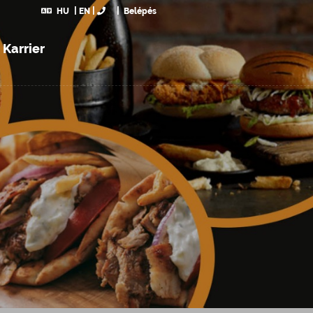
HU
EN
Belépés
Karrier