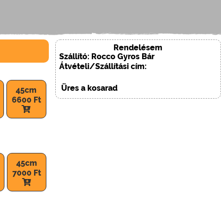
Rendelésem
Szállító: Rocco Gyros Bár
Átvételi/Szállítási cím:
Üres a kosarad
45cm
6600 Ft
45cm
7000 Ft