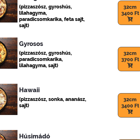
(pizzaszósz, gyroshús,
32cm
lilahagyma,
3400 Ft
paradicsomkarika, feta sajt,
sajt)
Gyrosos
(pizzaszósz, gyroshús,
32cm
paradicsomkarika,
3700 Ft
lilahagyma, sajt)
Hawaii
(pizzaszósz, sonka, ananász,
32cm
sajt)
3400 Ft
Húsimádó