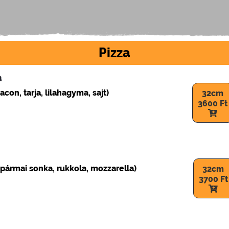
Pizza
a
acon, tarja, lilahagyma, sajt)
32cm
3600 Ft
 pármai sonka, rukkola, mozzarella)
32cm
3700 Ft