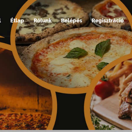
l
Étlap
Rólunk
Belépés
Regisztráció