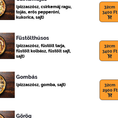
(pizzaszósz, csirkemáj ragu,
32cm
tojás, erős pepperóni,
3400 Ft
kukorica, sajt)
Füstölthúsos
(pizzaszósz, füstölt tarja,
32cm
füstölt kolbász, füstölt sajt,
3400 Ft
sajt)
Gombás
(pizzaszósz, gomba, sajt)
32cm
2900 Ft
Görög