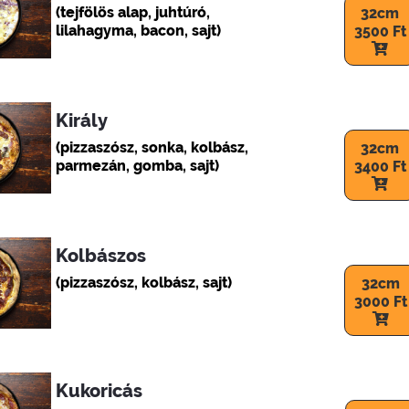
(tejfölös alap, juhtúró,
32cm
lilahagyma, bacon, sajt)
3500 Ft
Király
(pizzaszósz, sonka, kolbász,
32cm
parmezán, gomba, sajt)
3400 Ft
Kolbászos
(pizzaszósz, kolbász, sajt)
32cm
3000 Ft
Kukoricás