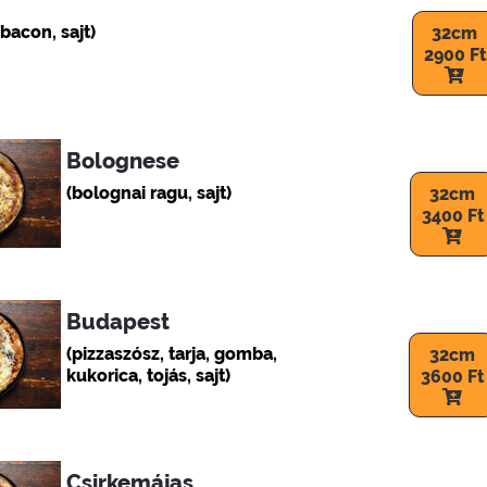
 bacon, sajt)
32cm
2900 Ft
Bolognese
(bolognai ragu, sajt)
32cm
3400 Ft
Budapest
(pizzaszósz, tarja, gomba,
32cm
kukorica, tojás, sajt)
3600 Ft
Csirkemájas