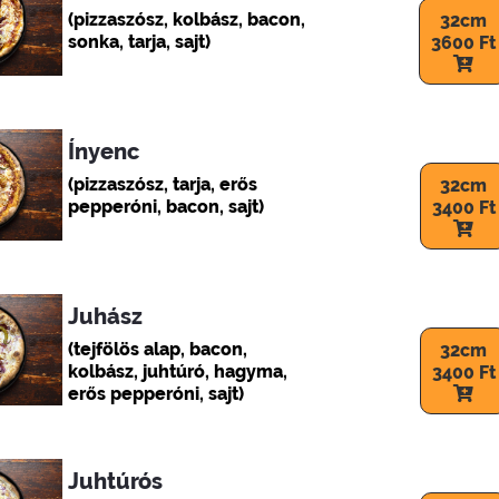
(pizzaszósz, kolbász, bacon,
32cm
sonka, tarja, sajt)
3600 Ft
Ínyenc
(pizzaszósz, tarja, erős
32cm
pepperóni, bacon, sajt)
3400 Ft
Juhász
(tejfölös alap, bacon,
32cm
kolbász, juhtúró, hagyma,
3400 Ft
erős pepperóni, sajt)
Juhtúrós