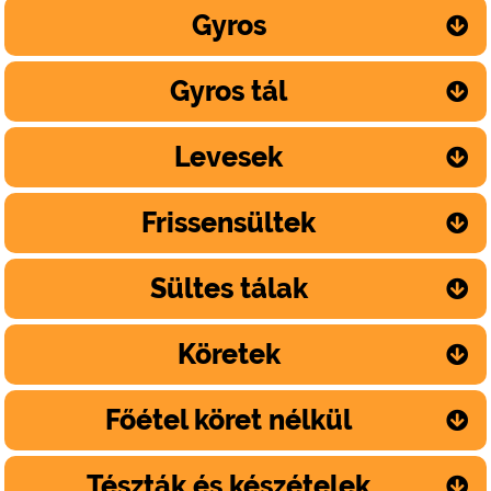
Gyros
Gyros tál
Levesek
Frissensültek
Sültes tálak
Köretek
Főétel köret nélkül
Tészták és készételek