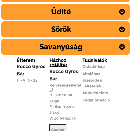
Üditő
Sörök
Savanyúság
Étterem
Házhoz
Tudnivalók
szállítás
Rocco Gyros
Oldaltérkép
Rocco Gyros
Bár
Általános
Bár
H - V: 0 - 24
Szerződési
Rendelésfelvétel
Feltételek...
Adatvédelem
H - Cs: 10:00-
Céginformáció
21:50
P - Szo: 10:00-
23:50
V: 10:00-21:50
Cegléd