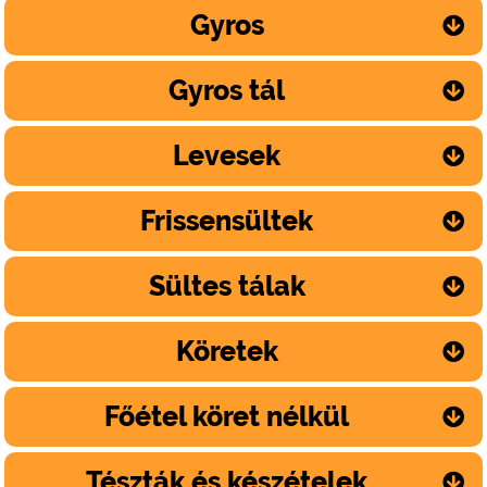
Gyros
Gyros tál
Levesek
Frissensültek
Sültes tálak
Köretek
Főétel köret nélkül
Tészták és készételek