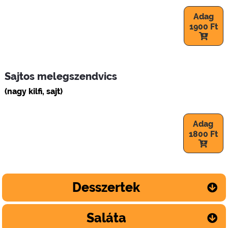
Adag
1900 Ft
Sajtos melegszendvics
(nagy kilfi, sajt)
Adag
1800 Ft
Desszertek
Saláta