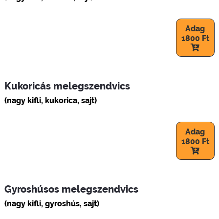
Adag
1800 Ft
Kukoricás melegszendvics
(nagy kifli, kukorica, sajt)
Adag
1800 Ft
Gyroshúsos melegszendvics
(nagy kifli, gyroshús, sajt)